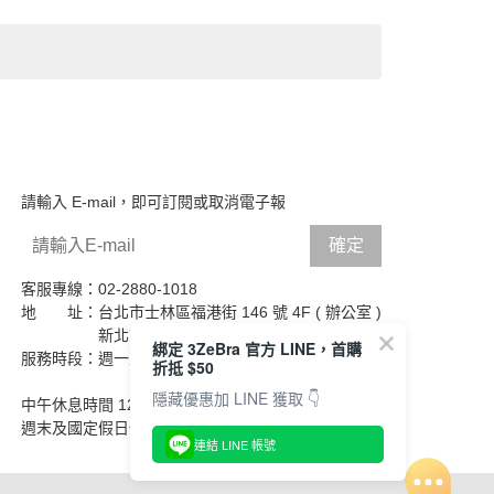
請輸入 E-mail，即可訂閱或取消電子報
確定
客服專線：02-2880-1018
地 址：台北市士林區福港街 146 號 4F ( 辦公室 )
新北市新莊區五權二路 8 號 3F
( 維修部 )
綁定 3ZeBra 官方 LINE，首購
服務時段：週一至週五 09:30 ― 17:30
折抵 $50
隱藏優惠加 LINE 獲取 👇
中午休息時間 12:30 ― 13:30
週末及國定假日休息
連結 LINE 帳號