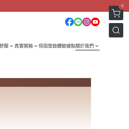
×
0
舒壓
真實開箱
保固登錄
體驗據點
關於我們
體按摩開箱
媒體報導
部按摩開箱
部按摩開箱
部按摩開箱
摩小知識
編情報誌
資搶先看