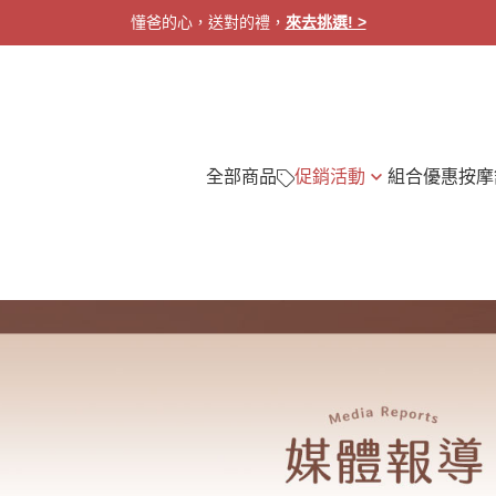
懂爸的心，送對的禮，
來去挑選! >
全部商品
促銷活動
組合優惠
按摩
【懂爸的心．送對的禮】Ａ配Ｂ超值
頭部舒壓
身
九折
眼部呵護
眼
【團購優惠】尼泊爾氂牛圍巾
肩頸放鬆
頭
全身舒緩
腳
手部護理
按
腿部按摩
小
健康測量
募