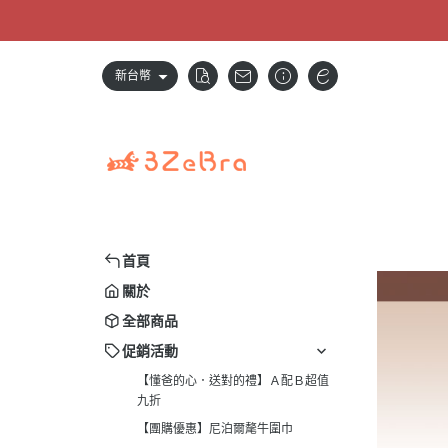
新台幣
首頁
關於
全部商品
促銷活動
【懂爸的心．送對的禮】Ａ配Ｂ超值
九折
【團購優惠】尼泊爾氂牛圍巾