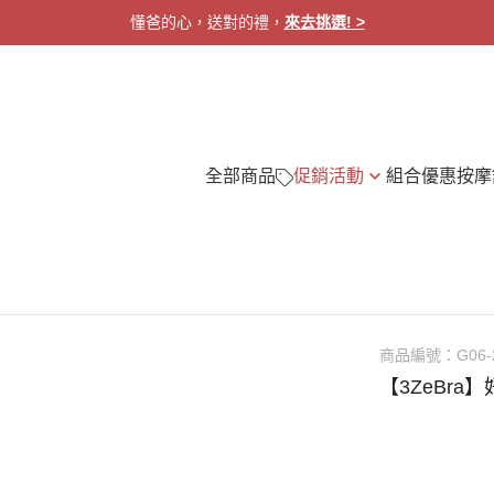
懂爸的心，送對的禮，
來去挑選! >
全部商品
促銷活動
組合優惠
按摩
【懂爸的心．送對的禮】Ａ配Ｂ超值
頭部舒壓
身
九折
眼部呵護
眼
【團購優惠】尼泊爾氂牛圍巾
肩頸放鬆
頭
全身舒緩
腳
商品編號：
G06-
手部護理
按
【3ZeBra
腿部按摩
小
健康測量
募