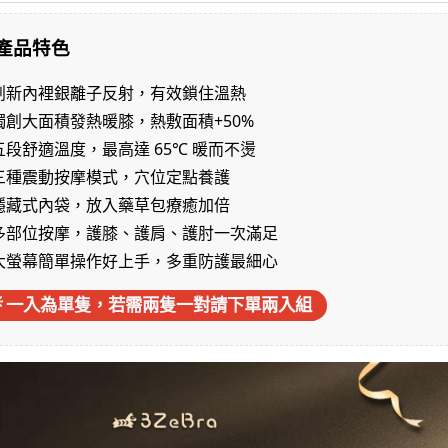
 產品特色
 創新內裡銀離子反射，有效鎖住溫熱
獨創大面積發熱暖膝，熱敷面積+50%
五段舒適溫度，最高達 65℃ 暖而不燙
 三種震動按摩模式，穴位定點養護
 隱藏式內袋，放入藥草包療癒加倍
 多部位按摩，護膝、護肩、護肘一次滿足
 大螢幕簡單操作好上手，多重防護最細心
💡 一入為單隻，若需兩隻一對請下單兩入組