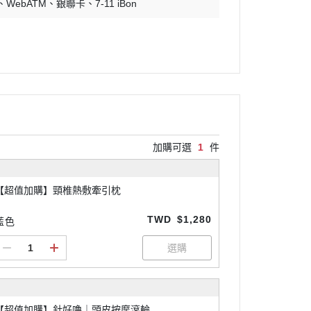
WebATM
銀聯卡
7-11 iBon
加購可選
1
件
【超值加購】頸椎熱敷牽引枕
TWD
$1,280
藍色
【超值加購】針好嚕｜頭皮按摩滾輪