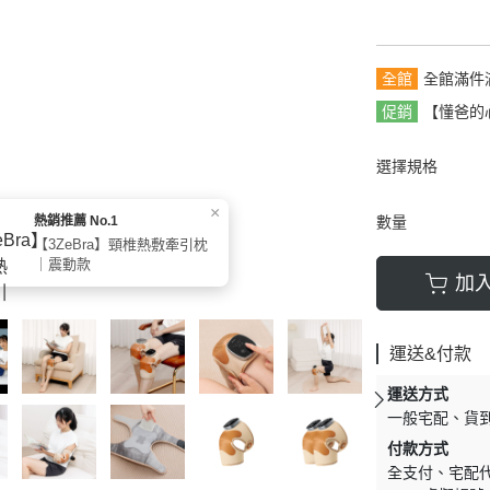
全館
全館滿件
促銷
【懂爸的
選擇規格
×
數量
熱銷推薦 No.1
【3ZeBra】頸椎熱敷牽引枕
｜震動款
加
運送&付款
運送方式
一般宅配
貨
付款方式
全支付
宅配