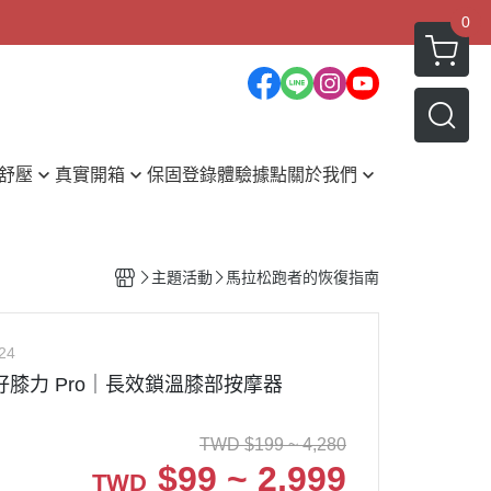
×
0
舒壓
真實開箱
保固登錄
體驗據點
關於我們
體按摩開箱
媒體報導
部按摩開箱
主題活動
馬拉松跑者的恢復指南
部按摩開箱
部按摩開箱
24
摩小知識
】好膝力 Pro｜長效鎖溫膝部按摩器
編情報誌
資搶先看
TWD
$
199 ~ 4,280
$
99 ~ 2,999
TWD