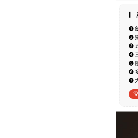
▎
❶
❷ 
❸ 
❹
❺
❻
❼