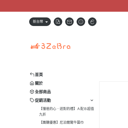
新台幣
首頁
關於
全部商品
促銷活動
【懂爸的心．送對的禮】Ａ配Ｂ超值
九折
【團購優惠】尼泊爾氂牛圍巾