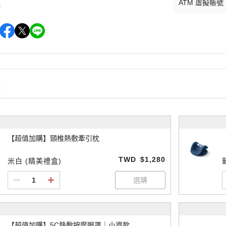
ATM 虛擬帳號
購
【超值加購】頸椎熱敷牽引枕
TWD
$1,280
米白 (精美禮盒)
【超值加購】5C熱敷按摩眼罩｜小資款