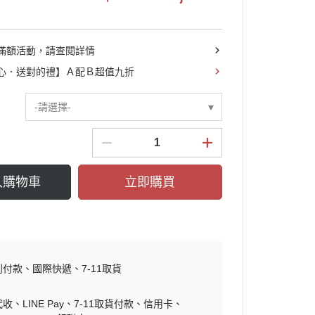
滿額活動，請查閱詳情
心．送對的禮】Ａ配Ｂ超值九折
-請選擇-
入購物車
立即購買
到付款
國際快遞
7-11取貨
代收
LINE Pay
7-11取貨付款
信用卡