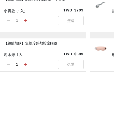
TWD
$799
小資款 (1入)
【超值加購】無線冷熱敷按摩眼罩
TWD
$699
湖水綠 1入
情