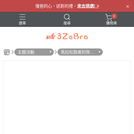
×
懂爸的心，送對的禮，
來去挑選! >
0
選單
搜尋
購物車
眼罩
肩頸按摩
腰部按摩
腿部按摩
主題活動
馬拉松跑者的恢復
指南