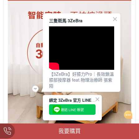
三隻斑馬 3ZeBra
【3ZeBra】好膝力Pro｜長效鎖溫
膝部按摩器 feat.物理治療師 張紫
陌
綁定 3ZeBra 官方 LINE，首購折抵 $50
連結 LINE 帳號
我要購買