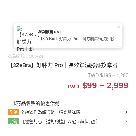
×
熱銷推薦 No.1
【3ZeBra】好肩力 Pro｜斜方肌肩頸按摩器
商品編號：
G06-24
【3ZeBra】好膝力 Pro｜長效鎖溫膝部按摩器
TWD
$
199 ~ 4,280
$
99 ~ 2,999
TWD
此商品參與的優惠活動
全館
全館滿件滿額活動，請查閱詳情
促銷
【懂爸的心．送對的禮】Ａ配Ｂ超值九折