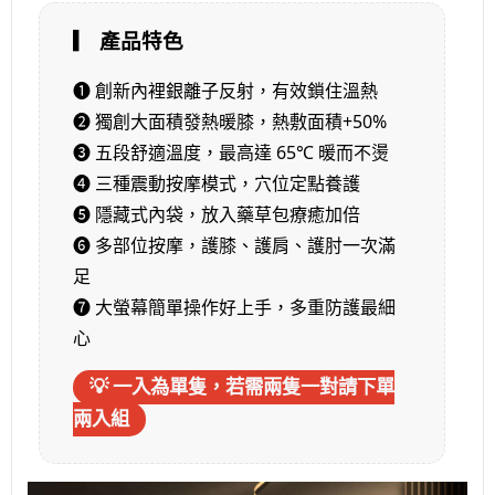
▎ 產品特色
❶ 創新內裡銀離子反射，有效鎖住溫熱
❷ 獨創大面積發熱暖膝，熱敷面積+50%
❸ 五段舒適溫度，最高達 65℃ 暖而不燙
❹ 三種震動按摩模式，穴位定點養護
❺ 隱藏式內袋，放入藥草包療癒加倍
❻ 多部位按摩，護膝、護肩、護肘一次滿
足
❼ 大螢幕簡單操作好上手，多重防護最細
心
💡 一入為單隻，若需兩隻一對請下單
兩入組