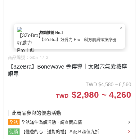
×
熱銷推薦 No.1
【3ZeBra】好肩力 Pro｜斜方肌肩頸按摩器
商品編號：
G05-47-3
【3ZeBra】BoneWave 骨傳導｜太陽穴氣囊按摩
眼罩
TWD
$
4,580 ~ 6,560
$
2,980 ~ 4,260
TWD
此商品參與的優惠活動
全館
全館滿件滿額活動，請查閱詳情
促銷
【懂爸的心．送對的禮】Ａ配Ｂ超值九折