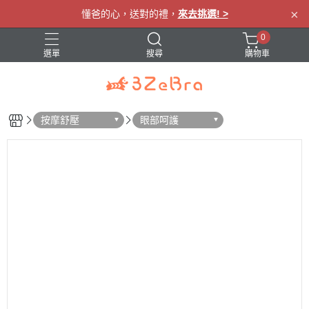
×
懂爸的心，送對的禮，
來去挑選! >
0
選單
搜尋
購物車
眼罩
肩頸按摩
腰部按摩
腿部按摩
按摩舒壓
眼部呵護