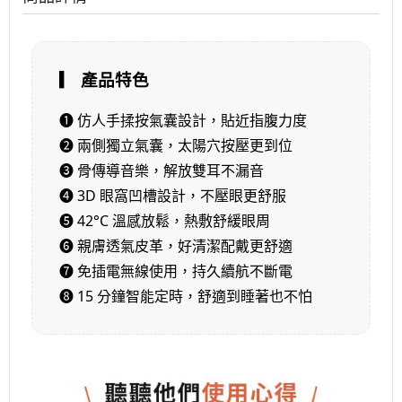
▎ 產品特色
❶ 仿人手揉按氣囊設計，貼近指腹力度
❷ 兩側獨立氣囊，太陽穴按壓更到位
❸ 骨傳導音樂，解放雙耳不漏音
❹ 3D 眼窩凹槽設計，不壓眼更舒服
❺ 42°C 溫感放鬆，熱敷舒緩眼周
❻ 親膚透氣皮革，好清潔配戴更舒適
❼ 免插電無線使用，持久續航不斷電
❽ 15 分鐘智能定時，舒適到睡著也不怕