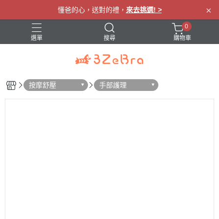
×
懂爸的心，送對的禮，
來去挑選! >
0
選單
搜尋
購物車
眼罩
肩頸按摩
腰部按摩
腿部按摩
按摩舒壓
手部護理