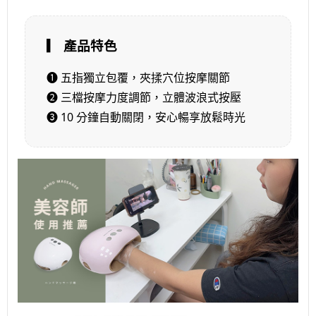
▎ 產品特色
❶ 五指獨立包覆，夾揉穴位按摩關節
❷ 三檔按摩力度調節，立體波浪式按壓
❸ 10 分鐘自動關閉，安心暢享放鬆時光