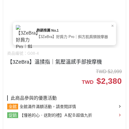
×
熱銷推薦 No.1
【3ZeBra】好肩力 Pro｜斜方肌肩頸按摩器
商品編號：
G08-4
【3ZeBra】溫揉指｜氣壓溫感手部按摩機
TWD
$
2,999
$
2,380
TWD
此商品參與的優惠活動
全館
全館滿件滿額活動，請查閱詳情
促銷
【懂爸的心．送對的禮】Ａ配Ｂ超值九折