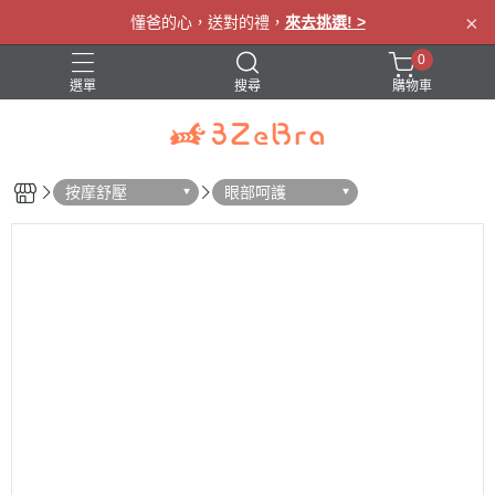
×
懂爸的心，送對的禮，
來去挑選! >
0
選單
搜尋
購物車
眼罩
肩頸按摩
腰部按摩
腿部按摩
按摩舒壓
眼部呵護