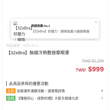
×
熱銷推薦 No.1
【3ZeBra】好腿力｜鋼珠氣壓小腿按摩器
商品編號：
G05-41-1
【3ZeBra】無線冷熱敷按摩眼罩
TWD
$
1,299
$
999
TWD
此商品參與的優惠活動
全館
全館滿件滿額活動，請查閱詳情
促銷
【懂爸的心．送對的禮】Ａ配Ｂ超值九折