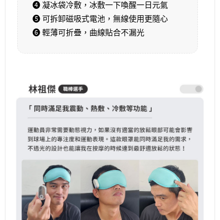
❹ 凝冰袋冷敷，冰敷一下喚醒一日元氣
❺ 可拆卸磁吸式電池，無線使用更隨心
❻ 輕薄可折疊，曲線貼合不漏光