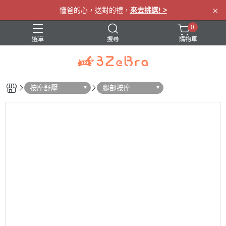
×
懂爸的心，送對的禮，
來去挑選! >
0
選單
搜尋
購物車
眼罩
肩頸按摩
腰部按摩
腿部按摩
按摩舒壓
腿部按摩