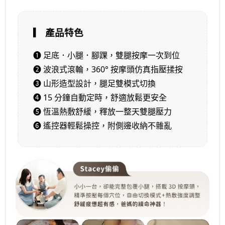
▎ 產品特色
❶ 足底．小腿．腳踝，雙腿按摩一次到位
❷ 波浪式滾輪，360° 按摩頭仿真指壓揉按
❸ 山形造型設計，腿足雙模式切換
❹ 15 分鐘自動定時，舒適放鬆更安全
❺ 恆溫熱敷舒緩，釋放一整天雙腿壓力
❻ 遙控器輕鬆操控，附側邊收納不雜亂