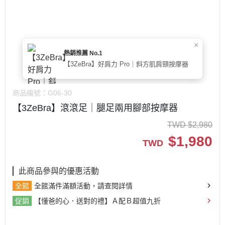
×
熱銷推薦 No.1
【3ZeBra】好肩力 Pro｜斜方肌肩頸按摩器
商品編號：
G06-30
【3ZeBra】滾滾足｜腿足兩用腳部按摩器
TWD
$
2,980
$
1,980
TWD
此商品參與的優惠活動
全館
全館滿件滿額活動，請查閱詳情
促銷
【懂爸的心．送對的禮】Ａ配Ｂ超值九折